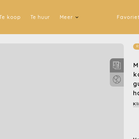
(Te koop)
(Te huur)
Te koop
Te huur
Meer
Favorie
(Investeringen)
(Contact)
R
M
k
g
h
Kl