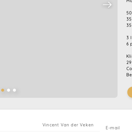
Ma
50
35
35
3 
6 
Kl
29
Co
Be
50
Br
Ve
te
Vincent Van der Veken
E-mail