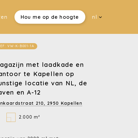
ten
Hou me op de hoogte
nl
EF: VW-K-B001-1A
agazijn met laadkade en
antoor te Kapellen op
unstige locatie van NL, de
aven en A-12
inkaardstraat 210,
2950 Kapellen
2.000 m²