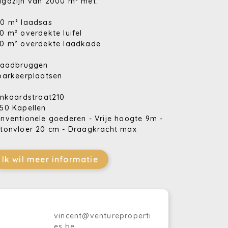
gazijn van 2000 m² met:
0 m² laadsas
0 m² overdekte luifel
0 m² overdekte laadkade
laadbruggen
parkeerplaatsen
inkaardstraat210
50 Kapellen
nventionele goederen - Vrije hoogte 9m -
tonvloer 20 cm - Draagkracht max
kN/m² - Buitenwanden beton -
anddetectie - Wateraansluiting -
Ik wil meer informatie
rlichting 200 lux - Volledig afgesloten
rrein - Werken van 07u-19u
vincent@ventureproperti
es.be