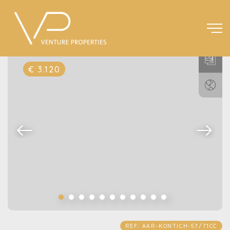
€ 3.120
REF: AAR-KONTICH-57/71CC