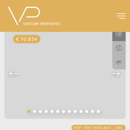
€ 10.834
REF: SINT-NIKLAAS _ GBC