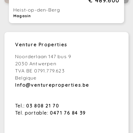
€ 489.600
Heist-op-den-Berg
Magasin
Venture Properties
Noorderlaan 147 bus 9
2030 Antwerpen
TVA BE 0791.779.623
Belgique
Info@ventureproperties.be
Tel.:
03 808 21 70
Tél. portable:
0471 76 84 39