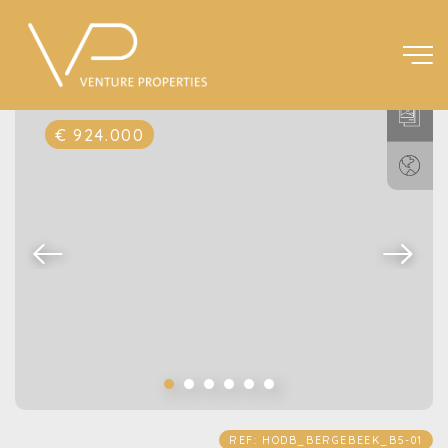
€ 924.000
REF: HODB_BERGEBEEK_B5-01