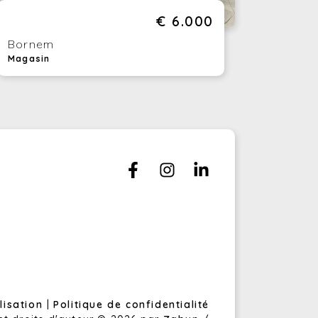
€ 6.000
e localisation alliant visibilité et
cessibilité
Bornem
emplacement constitue l’un des principaux
Magasin
outs de cette propriété. Grâce à sa
oximité immédiate des grands axes
utiers, le site bénéficie d’une excellente
nnexion avec Anvers, Bruxelles et le reste
 la Belgique. Sa situation visible le long du
jksweg renforce également l’image de
rque et la visibilité de votre entreprise.
incipaux atouts
Environ 8.700 m² d’entrepôt et 74 m² de
bureaux
Possibilité de division en deux unités
indépendantes
ilisation
|
Politique de confidentialité
9 quais de chargement