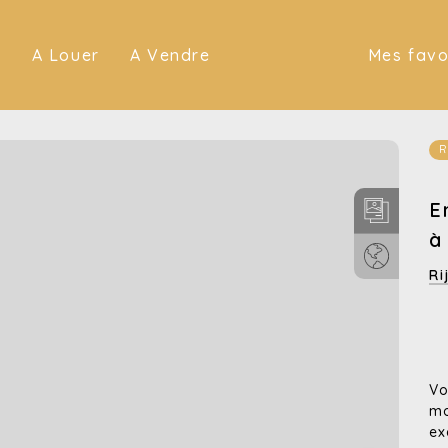
(A Louer)
(A Vendre)
A Louer
A Vendre
Mes favo
R
E
à
Ri
Vo
mo
ex