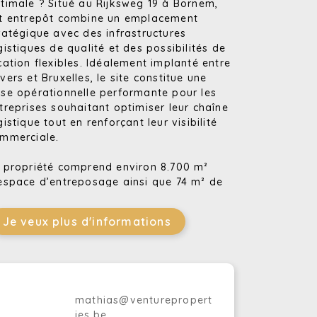
timale ? Situé au Rijksweg 19 à Bornem,
t entrepôt combine un emplacement
ratégique avec des infrastructures
gistiques de qualité et des possibilités de
cation flexibles. Idéalement implanté entre
vers et Bruxelles, le site constitue une
se opérationnelle performante pour les
treprises souhaitant optimiser leur chaîne
gistique tout en renforçant leur visibilité
mmerciale.
 propriété comprend environ 8.700 m²
espace d’entreposage ainsi que 74 m² de
reaux. L’entrepôt est équipé de neuf quais
 chargement, d’une hauteur libre de 10,5
Je veux plus d'informations
tres et d’un système de chauffage, ce qui
 rend parfaitement adapté à de
mbreuses activités de stockage et de
stribution. Le bâtiment est également doté
un système de sprinklers garantissant un
mathias@venturepropert
vironnement de travail sûr et performant.
ies.be