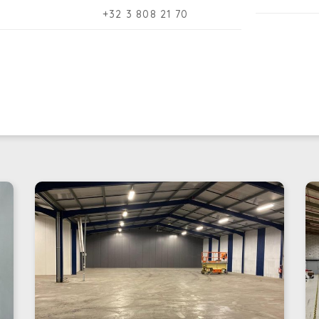
Po
+32 3 808 21 70
op
de
m²
Ce
de
ac
en
Le
pa
vi
de
Po
de
te
L’
de
ce
né