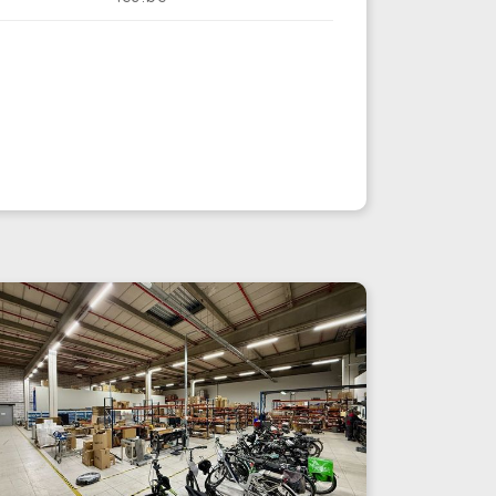
ur répondre à différents besoins
érationnels, l’espace peut être divisé en
ux unités distinctes de 5.540 m² et 3.137
, disponibles à la location séparément.
tte flexibilité permet d’accueillir aussi bien
s entreprises en croissance que des
teurs logistiques de plus grande
vergure.
 site dispose également de places de
rking pour les collaborateurs et les
siteurs, dont plusieurs équipées de bornes
 recharge pour véhicules électriques.
ur les activités nécessitant des conditions
 stockage spécifiques, une solution à
mpérature contrôlée est disponible.
entrepôt peut être exploité dans une plage
 température comprise entre 15°C et 25°C,
 qui le rend adapté à des marchandises
cessitant un environnement maîtrisé.