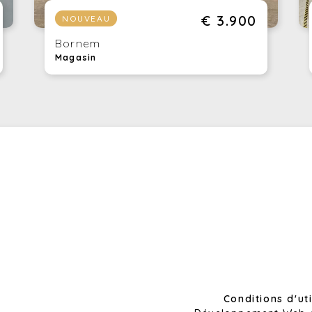
€ 3.900
NOUVEAU
Un
ac
Bornem
L’
Magasin
at
pr
ro
co
de
Ri
ma
Pr
Conditions d'ut